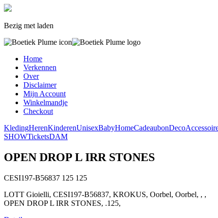
Bezig met laden
Home
Verkennen
Over
Disclaimer
Mijn Account
Winkelmandje
Checkout
Kleding
Heren
Kinderen
Unisex
Baby
Home
Cadeaubon
Deco
Accessoir
SHOW
Tickets
DAM
OPEN DROP L IRR STONES
CESI197-B56837
125
125
LOTT Gioielli, CESI197-B56837, KROKUS, Oorbel, Oorbel, , ,
OPEN DROP L IRR STONES, .125,