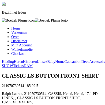
Bezig met laden
Home
Verkennen
Over
Disclaimer
Mijn Account
Winkelmandje
Checkout
Kleding
Heren
Kinderen
Unisex
Baby
Home
Cadeaubon
Deco
Accessoir
SHOW
Tickets
DAM
CLASSIC LS BUTTON FRONT SHIRT
211970730514
185
92.5
Ralph Lauren, 211970730514, CASSIS, Hemd, Hemd, 17-1 PD
LINEN, , CLASSIC LS BUTTON FRONT SHIRT,
L,M,S,XL,XXL185,